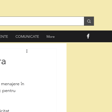
ENTE
COMUNICATE
More
ra
 menajere în 
c pentru 
citat 