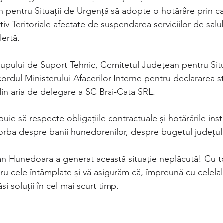
 pentru Situații de Urgență să adopte o hotărâre prin car
iv Teritoriale afectate de suspendarea serviciilor de salub
ertă. 
rupului de Suport Tehnic, Comitetul Județean pentru Situ
ordul Ministerului Afacerilor Interne pentru declararea stă
 din aria de delegare a SC Brai-Cata SRL. 
uie să respecte obligațiile contractuale și hotărârile inst
vorba despre banii hunedorenilor, despre bugetul județu
n Hunedoara a generat această situație neplăcută! Cu t
 cele întâmplate și vă asigurăm că, împreună cu celelalt
i soluții în cel mai scurt timp.