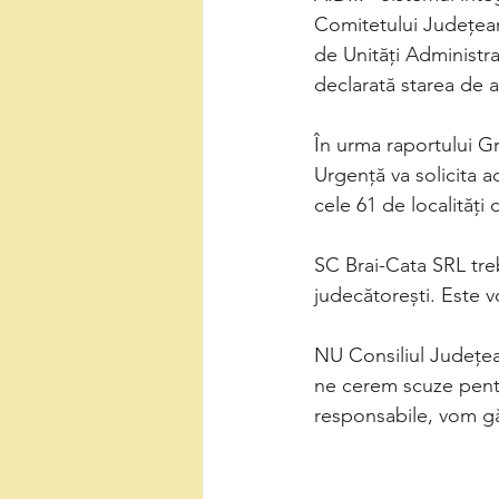
Comitetului Județean
de Unități Administrat
declarată starea de al
În urma raportului G
Urgență va solicita ac
cele 61 de localități
SC Brai-Cata SRL treb
judecătorești. Este 
NU Consiliul Județea
ne cerem scuze pentru
responsabile, vom găs