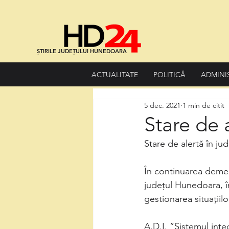
ȘTIRILE JUDEȚULUI HUNEDOARA
ACTUALITATE
POLITICĂ
ADMINI
5 dec. 2021
1 min de citit
Stare de 
Stare de alertă în jud
În continuarea demer
județul Hunedoara, î
gestionarea situații
A.D.I. ”Sistemul inte