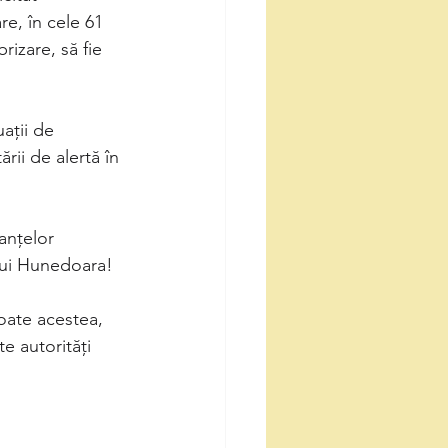
e, în cele 61 
rizare, să fie 
ații de 
rii de alertă în 
anțelor 
lui Hunedoara!
oate acestea, 
e autorități 