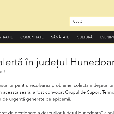
STRAȚIE
COMUNITATE
SĂNĂTATE
CULTURĂ
EVENIM
alertă în județul Hunedoa
eț! 
surilor pentru rezolvarea problemei colectării deșeurilor
n această seară, a fost convocat Grupul de Suport Tehni
lor de urgență generate de epidemii. 
grat de gestionare a deșeurilor județul Hunedoara” a soli