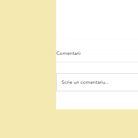
Comentarii
Scrie un comentariu...
Natalia Intotero, de Ziua
Minerului: „Respectul pentru
mineri înseamnă decizii care
protejează Valea Jiului și
viitorul regiunii”