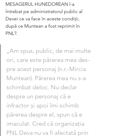
MESAGERUL HUNE­DOREAN l-a 
întrebat pe administratorul public al 
Devei ce va face în aceste condiții, 
după ce Muntean a fost re­primit în 
PNL?.
„Am spus, pu­blic, de mai mul­te 
ori, care este pă­rerea mea des­
pre acest perso­naj (n.r.-Mircia 
Muntean). Părerea mea nu s-a 
schimbat deloc. Nu declar 
despre un personaj că e 
infractor și apoi îmi schimb 
părerea despre el, spun că e 
imaculat. Cred că organizația 
PNL Deva nu va fi afectată prin 