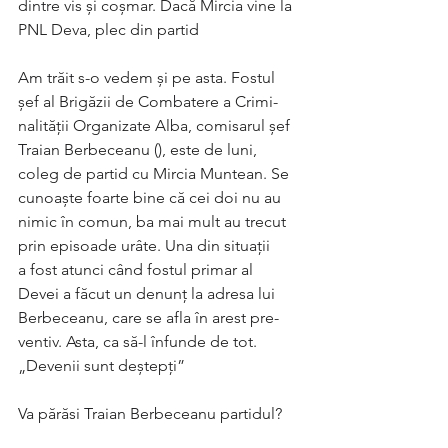
dintre vis și coșmar. Dacă Mircia vine la 
PNL Deva, plec din partid
Am trăit s-o vedem și pe asta. Fostul 
șef al Brigăzii de Combatere a Cri­mi­
nalității Organizate Alba, comisarul șef 
Traian Berbeceanu (), este de luni, 
coleg de partid cu Mircia Muntean. Se 
cunoaște foarte bine că cei doi nu au 
nimic în comun, ba mai mult au trecut 
prin episoade urâte. Una din situații
a fost atunci când fostul primar al
Devei a făcut un denunț la adresa lui 
Berbeceanu, care se afla în arest pre­
ventiv. Asta, ca să-l înfunde de tot.
„Devenii sunt deștepți”
Va părăsi Traian Berbeceanu partidul? 