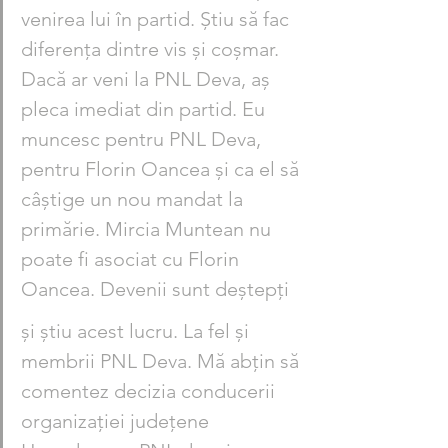
venirea lui în partid. Știu să fac 
diferența dintre vis și coșmar. 
Dacă ar veni la PNL Deva, aș 
pleca imediat din partid. Eu 
muncesc pentru PNL Deva, 
pentru Florin Oancea și ca el să 
câștige un nou mandat la 
primărie. Mircia Muntean nu 
poate fi aso­ciat cu Florin 
Oancea. Devenii sunt deștepți
și știu acest lucru. La fel și 
membrii PNL Deva. Mă abțin să 
co­men­tez decizia conducerii 
organizației ju­de­țene 