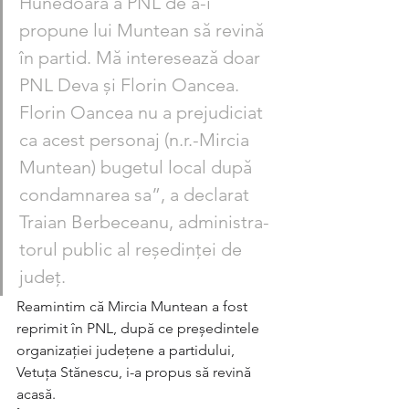
Hunedoara a PNL de a-i 
propune lui Muntean să revină 
în partid. Mă in­teresează doar 
PNL Deva și Florin Oancea. 
Florin Oancea nu a prejudiciat 
ca acest personaj (n.r.-Mircia 
Muntean) bugetul local după 
condamnarea sa”, a declarat 
Traian Berbeceanu, adminis­tra­
torul public al reședinței de 
județ.
Reamintim că Mircia Muntean a fost 
reprimit în PNL, după ce președintele 
or­ganizației județene a partidului, 
Vetuța Stănescu, i-a propus să revină 
acasă.