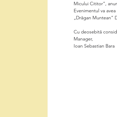
Micului Cititor”, anu
Evenimentul va avea l
„Drăgan Muntean” D
Cu deosebită consid
Manager,
Ioan Sebastian Bara