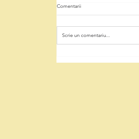
Comentarii
Scrie un comentariu...
Proiect de lege inițiat de
deputatul PSD Hunedoara,
Natalia Intotero, pentru
despăgubiri la valoarea reală
a locuințelor distruse de
calamități