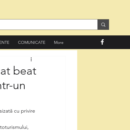
ENTE
COMUNICATE
More
cat beat
ntr-un
sizată cu privire 
toturismului, 