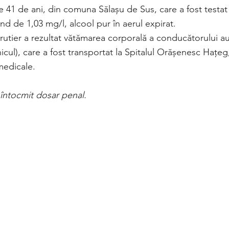
e 41 de ani, din comuna Sălașu de Sus, care a fost testat
fiind de 1,03 mg/l, alcool pur în aerul expirat.
rutier a rezultat vătămarea corporală a conducătorului au
hicul), care a fost transportat la Spitalul Orășenesc Hațeg
 medicale.
u întocmit dosar penal.