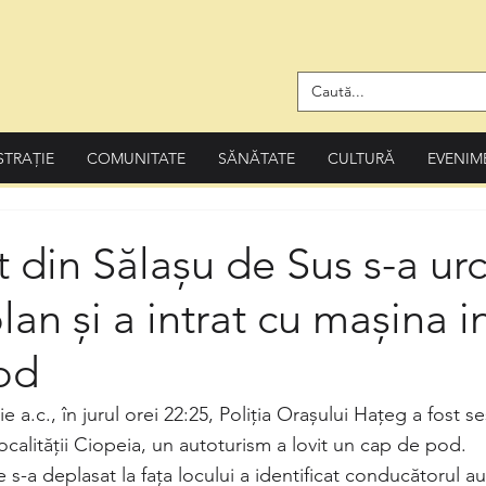
STRAȚIE
COMUNITATE
SĂNĂTATE
CULTURĂ
EVENIM
 din Sălașu de Sus s-a ur
olan și a intrat cu mașina i
od
e a.c., în jurul orei 22:25, Poliția Orașului Hațeg a fost se
localităţii Ciopeia, un autoturism a lovit un cap de pod.
 s-a deplasat la fața locului a identificat conducătorul au