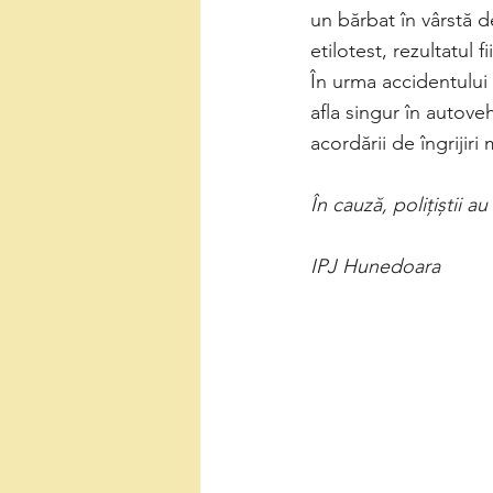
un bărbat în vârstă d
etilotest, rezultatul 
În urma accidentului 
afla singur în autove
acordării de îngrijiri
În cauză, poliţiştii a
IPJ Hunedoara