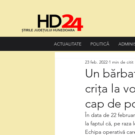
ȘTIRILE JUDEȚULUI HUNEDOARA
ACTUALITATE
POLITICĂ
ADMINI
23 feb. 2022
1 min de citit
Un bărbat
crița la v
cap de p
În data de 22 februari
la faptul că, pe raza 
Echipa operativă care