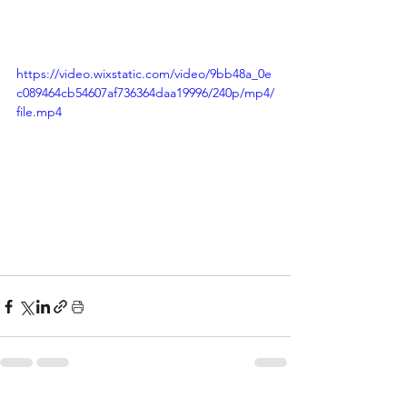
https://video.wixstatic.com/video/9bb48a_0e
c089464cb54607af736364daa19996/240p/mp4/
file.mp4