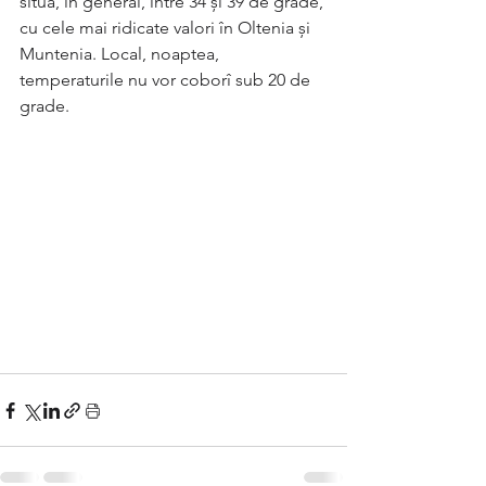
situa, în general, între 34 și 39 de grade, 
cu cele mai ridicate valori în Oltenia și 
Muntenia. Local, noaptea, 
temperaturile nu vor coborî sub 20 de 
grade.