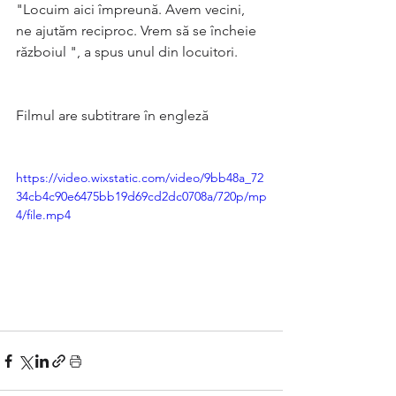
"Locuim aici împreună. Avem vecini, 
ne ajutăm reciproc. Vrem să se încheie 
războiul ", a spus unul din locuitori.
Filmul are subtitrare în engleză
https://video.wixstatic.com/video/9bb48a_72
34cb4c90e6475bb19d69cd2dc0708a/720p/mp
4/file.mp4