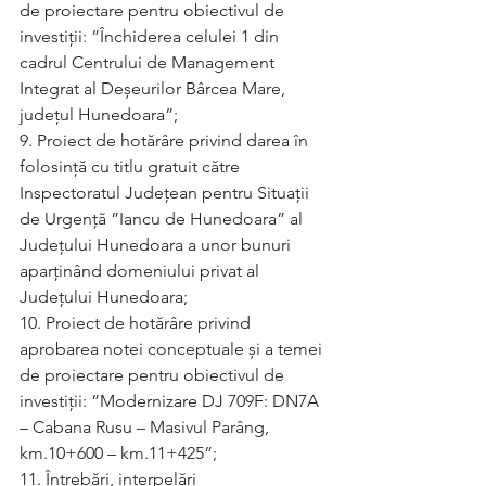
de proiectare pentru obiectivul de 
investiții: ”Închiderea celulei 1 din 
cadrul Centrului de Management 
Integrat al Deșeurilor Bârcea Mare, 
județul Hunedoara”;
9. Proiect de hotărâre privind darea în 
folosință cu titlu gratuit către 
Inspectoratul Județean pentru Situații 
de Urgență ”Iancu de Hunedoara” al 
Județului Hunedoara a unor bunuri 
aparținând domeniului privat al 
Județului Hunedoara;
10. Proiect de hotărâre privind 
aprobarea notei conceptuale și a temei 
de proiectare pentru obiectivul de 
investiții: ”Modernizare DJ 709F: DN7A 
– Cabana Rusu – Masivul Parâng, 
km.10+600 – km.11+425”;
11. Întrebări, interpelări