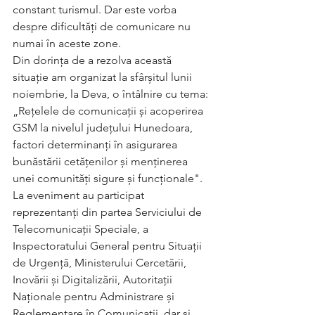
constant turismul. Dar este vorba 
despre dificultăți de comunicare nu 
numai în aceste zone.
Din dorința de a rezolva această 
situație am organizat la sfârșitul lunii 
noiembrie, la Deva, o întâlnire cu tema: 
„Rețelele de comunicații și acoperirea 
GSM la nivelul județului Hunedoara, 
factori determinanți în asigurarea 
bunăstării cetățenilor și menținerea 
unei comunități sigure și funcționale". 
La eveniment au participat 
reprezentanți din partea Serviciului de 
Telecomunicații Speciale, a 
Inspectoratului General pentru Situații 
de Urgență, Ministerului Cercetării, 
Inovării și Digitalizării, Autoritații 
Naționale pentru Administrare și 
Reglementare în Comunicații, dar și 