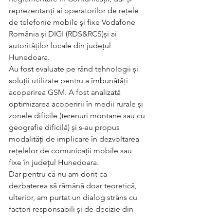
reprezentanți ai operatorilor de rețele 
de telefonie mobile și fixe Vodafone 
România și DIGI (RDS&RCS)și ai 
autorităților locale din județul 
Hunedoara.
Au fost evaluate pe rând tehnologii și 
soluții utilizate pentru a îmbunătăți 
acoperirea GSM. A fost analizată 
optimizarea acoperirii în medii rurale și 
zonele dificile (terenuri montane sau cu 
geografie dificilă) și s-au propus 
modalități de implicare în dezvoltarea 
rețelelor de comunicații mobile sau 
fixe în județul Hunedoara.
Dar pentru că nu am dorit ca 
dezbaterea să rămână doar teoretică, 
ulterior, am purtat un dialog strâns cu 
factori responsabili și de decizie din 