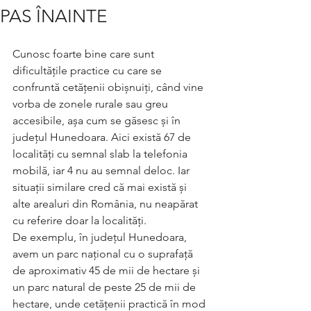
PAS ÎNAINTE
Cunosc foarte bine care sunt 
dificultățile practice cu care se 
confruntă cetățenii obișnuiți, când vine 
vorba de zonele rurale sau greu 
accesibile, așa cum se găsesc și în 
județul Hunedoara. Aici există 67 de 
localități cu semnal slab la telefonia 
mobilă, iar 4 nu au semnal deloc. Iar 
situații similare cred că mai există și  
alte arealuri din România, nu neapărat 
cu referire doar la localități.
De exemplu, în județul Hunedoara, 
avem un parc național cu o suprafață 
de aproximativ 45 de mii de hectare și 
un parc natural de peste 25 de mii de 
hectare, unde cetățenii practică în mod 