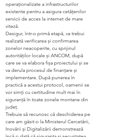
operaționalizate a infrastructurilor 
existente pentru a asigura cetățenilor 
servicii de acces la internet de mare 
viteză.
Desigur, într-o primă etapă, va trebui 
realizată verificarea și confirmarea 
zonelor neacoperite, cu sprijinul 
autorităților locale și ANCOM, după 
care se va elabora fișa proiectului și se 
va derula procesul de finanțare și 
implementare. După punerea în 
practică a acestui protocol, oamenii se 
vor simți cu certitudine mult mai în 
siguranță în toate zonele montane din 
județ.	
Trebuie să recunosc că deschiderea pe 
care am găsit-o la Ministerul Cercetării, 
Inovării și Digitalizării demonstrează 
încă o dată că siguranța și securitatea 