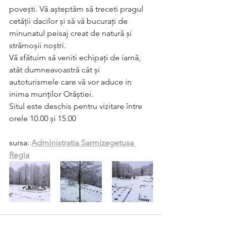
povești. Vă așteptăm să treceti pragul 
cetății dacilor și să vă bucurați de 
minunatul peisaj creat de natură și 
strămoșii noștri. 
Vă sfătuim să veniti echipați de iarnă, 
atât dumneavoastră cât și 
autoturismele care vă vor aduce in 
inima munților Orăștiei. 
Situl este deschis pentru vizitare între 
orele 10.00 și 15.00
sursa: 
Administratia Sarmizegetusa 
Regia