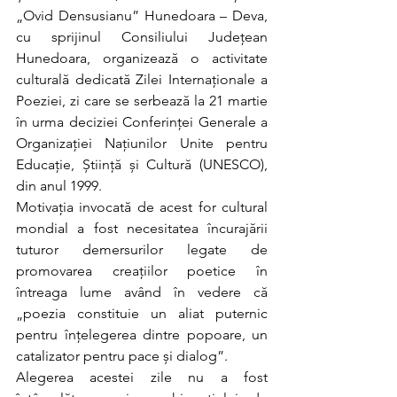
„Ovid Densusianu” Hunedoara – Deva, 
cu sprijinul Consiliului Județean 
Hunedoara, organizează o activitate 
culturală dedicată Zilei Internaționale a 
Poeziei, zi care se serbează la 21 martie 
în urma deciziei Conferinței Generale a 
Organizației Națiunilor Unite pentru 
Educație, Știință și Cultură (UNESCO), 
din anul 1999.
Motivația invocată de acest for cultural 
mondial a fost necesitatea încurajării 
tuturor demersurilor legate de 
promovarea creațiilor poetice în 
întreaga lume având în vedere că 
„poezia constituie un aliat puternic 
pentru înțelegerea dintre popoare, un 
catalizator pentru pace și dialog”.
Alegerea acestei zile nu a fost 