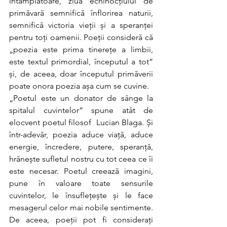
întâmplătoare, ziua echinocțiului de 
primăvară semnifică înflorirea naturii, 
semnifică victoria vieții și a speranței 
pentru toți oamenii. Poeții consideră că 
„poezia este prima tinerețe a limbii, 
este textul primordial, începutul a tot” 
și, de aceea, doar începutul primăverii 
poate onora poezia așa cum se cuvine.
„Poetul este un donator de sânge la 
spitalul cuvintelor” spune atât de 
elocvent poetul filosof  Lucian Blaga. Și 
într-adevăr, poezia aduce viață, aduce 
energie, încredere, putere, speranță, 
hrănește sufletul nostru cu tot ceea ce îi 
este necesar. Poetul creează imagini, 
pune în valoare toate sensurile 
cuvintelor, le însuflețește și le face 
mesagerul celor mai nobile sentimente. 
De aceea, poeții pot fi considerați 