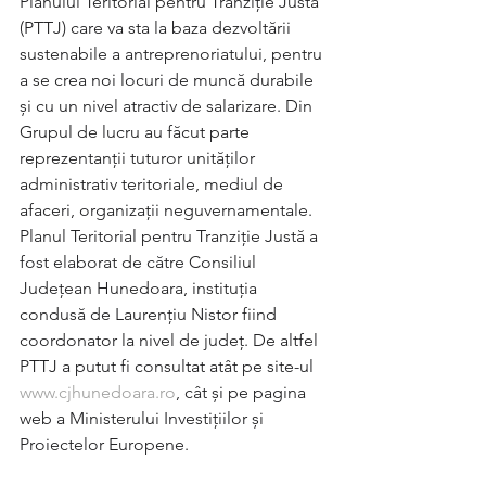
Planului Teritorial pentru Tranziție Justă 
(PTTJ) care va sta la baza dezvoltării 
sustenabile a antreprenoriatului, pentru 
a se crea noi locuri de muncă durabile 
și cu un nivel atractiv de salarizare. Din 
Grupul de lucru au făcut parte 
reprezentanții tuturor unităților 
administrativ teritoriale, mediul de 
afaceri, organizații neguvernamentale. 
Planul Teritorial pentru Tranziție Justă a 
fost elaborat de către Consiliul 
Județean Hunedoara, instituția 
condusă de Laurențiu Nistor fiind 
coordonator la nivel de județ. De altfel 
PTTJ a putut fi consultat atât pe site-ul 
www.cjhunedoara.ro
, cât și pe pagina 
web a Ministerului Investițiilor și 
Proiectelor Europene. 