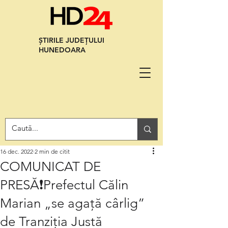
ȘTIRILE JUDEȚULUI
HUNEDOARA
16 dec. 2022
2 min de citit
COMUNICAT DE
PRESĂ❗️Prefectul Călin
Marian „se agață cârlig”
de Tranziția Justă