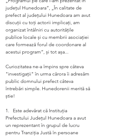
„Programul pe care l-am prezentat în 
județul Hunedoara”, „În calitate de 
prefect al județului Hunedoara am avut 
discuții cu toți actorii implicați, am 
organizat întâlniri cu autoritățile 
publice locale și cu membrii asociației 
care formează forul de coordonare al 
acestui program”, și tot așa... 
Curiozitatea ne-a împins spre câteva 
"investigații" în urma cărora îi adresăm 
public domnului prefect câteva 
întrebări simple. Hunedorenii merită să 
știe!
1.   Este adevărat că Instituția 
Prefectului Județul Hunedoara a avut 
un reprezentant în grupul de lucru 
pentru Tranziția Justă în persoane 