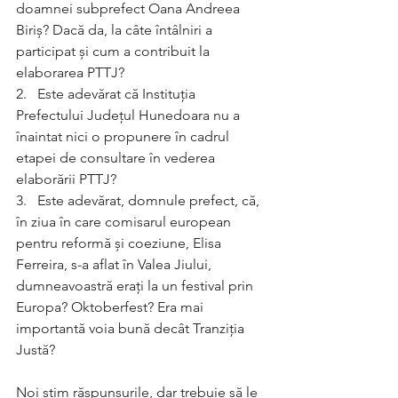
doamnei subprefect Oana Andreea 
Biriș? Dacă da, la câte întâlniri a 
participat și cum a contribuit la 
elaborarea PTTJ?
2.   Este adevărat că Instituția 
Prefectului Județul Hunedoara nu a 
înaintat nici o propunere în cadrul 
etapei de consultare în vederea 
elaborării PTTJ?
3.   Este adevărat, domnule prefect, că, 
în ziua în care comisarul european 
pentru reformă și coeziune, Elisa 
Ferreira, s-a aflat în Valea Jiului, 
dumneavoastră erați la un festival prin 
Europa? Oktoberfest? Era mai 
importantă voia bună decât Tranziția 
Justă?
Noi știm răspunsurile, dar trebuie să le 