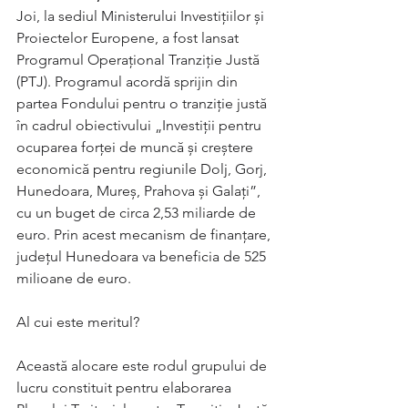
Joi, la sediul Ministerului Investițiilor și 
Proiectelor Europene, a fost lansat 
Programul Operațional Tranziție Justă 
(PTJ). Programul acordă sprijin din 
partea Fondului pentru o tranziție justă 
în cadrul obiectivului „Investiții pentru 
ocuparea forței de muncă și creștere 
economică pentru regiunile Dolj, Gorj, 
Hunedoara, Mureș, Prahova și Galați”, 
cu un buget de circa 2,53 miliarde de 
euro. Prin acest mecanism de finanțare, 
județul Hunedoara va beneficia de 525 
milioane de euro.
Al cui este meritul?
Această alocare este rodul grupului de 
lucru constituit pentru elaborarea 